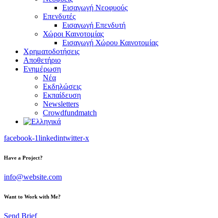
Εισαγωγή Νεοφυούς
Επενδυτές
Εισαγωγή Επενδυτή
Χώροι Καινοτομίας
Εισαγωγή Χώρου Καινοτομίας
Χρηματοδοτήσεις
Αποθετήριο
Ενημέρωση
Νέα
Εκδηλώσεις
Εκπαίδευση
Newsletters
Crowdfundmatch
facebook-1
linkedin
twitter-x
Have a Project?
info@website.com
Want to Work with Me?
Send Brief