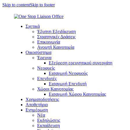
Skip to content
Skip to footer
Σχετικά
Έξυπνη Εξειδίκευση
Στρατηγικές Δράσεις
Επικοινωνία
Ανοιχτή Καινοτομία
Οικοσύστημα
Έρευνα
Εξεύρεση ερευνητικού συνεργάτη
Νεοφυείς
Εισαγωγή Νεοφυούς
Επενδυτές
Εισαγωγή Επενδυτή
Χώροι Καινοτομίας
Εισαγωγή Χώρου Καινοτομίας
Χρηματοδοτήσεις
Αποθετήριο
Ενημέρωση
Νέα
Εκδηλώσεις
Εκπαίδευση