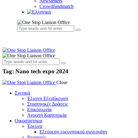
Newsletters
Crowdfundmatch
Tag: Nano tech expo 2024
Close
Σχετικά
Έξυπνη Εξειδίκευση
Στρατηγικές Δράσεις
Επικοινωνία
Ανοιχτή Καινοτομία
Οικοσύστημα
Έρευνα
Εξεύρεση ερευνητικού συνεργάτη
Νεοφυείς