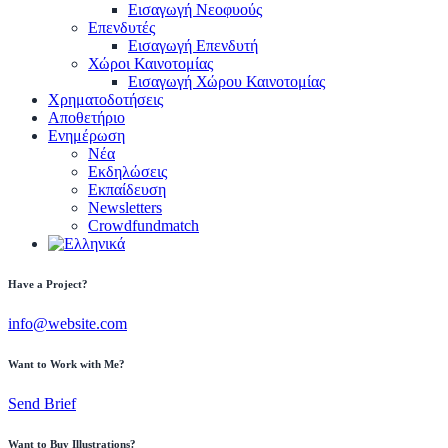
Εισαγωγή Νεοφυούς
Επενδυτές
Εισαγωγή Επενδυτή
Χώροι Καινοτομίας
Εισαγωγή Χώρου Καινοτομίας
Χρηματοδοτήσεις
Αποθετήριο
Ενημέρωση
Νέα
Εκδηλώσεις
Εκπαίδευση
Newsletters
Crowdfundmatch
facebook-
linkedin
twitter-
Have a Project?
1
x
info@website.com
Want to Work with Me?
Send Brief
Want to Buy Illustrations?