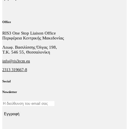
Office
RIS3 One Stop Liaison Office
Περιφέρεια Κεντρικής Μακεδονίας
Λεωφ. Βασιλίσσης Όλγας 198,
Τ.Κ. 546 55, Θεσσαλονίκη
info@ris3rcm.eu
2313 319667-8
Social
facebook-
linkedin
twitter-
Newsletter
1
x
Εγγραφή