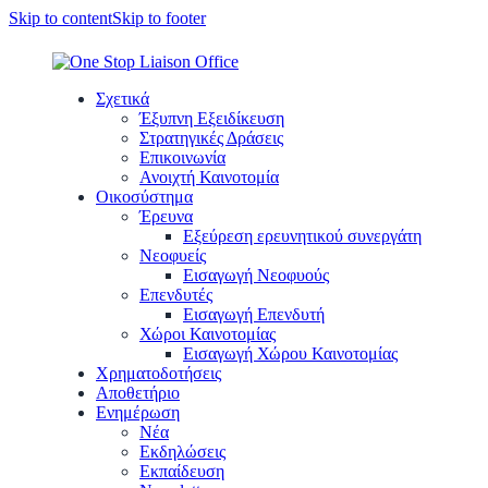
Skip to content
Skip to footer
Σχετικά
Έξυπνη Εξειδίκευση
Στρατηγικές Δράσεις
Επικοινωνία
Ανοιχτή Καινοτομία
Οικοσύστημα
Έρευνα
Εξεύρεση ερευνητικού συνεργάτη
Νεοφυείς
Εισαγωγή Νεοφυούς
Επενδυτές
Εισαγωγή Επενδυτή
Χώροι Καινοτομίας
Εισαγωγή Χώρου Καινοτομίας
Χρηματοδοτήσεις
Αποθετήριο
Ενημέρωση
Νέα
Εκδηλώσεις
Εκπαίδευση