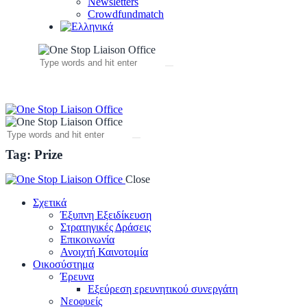
Newsletters
Crowdfundmatch
Tag: Prize
Close
Σχετικά
Έξυπνη Εξειδίκευση
Στρατηγικές Δράσεις
Επικοινωνία
Ανοιχτή Καινοτομία
Οικοσύστημα
Έρευνα
Εξεύρεση ερευνητικού συνεργάτη
Νεοφυείς