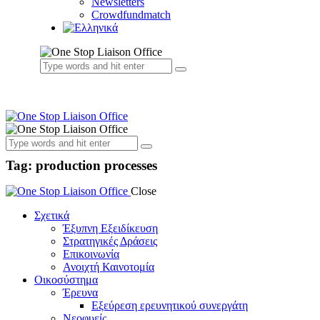
Newsletters
Crowdfundmatch
Tag: production processes
Close
Σχετικά
Έξυπνη Εξειδίκευση
Στρατηγικές Δράσεις
Επικοινωνία
Ανοιχτή Καινοτομία
Οικοσύστημα
Έρευνα
Εξεύρεση ερευνητικού συνεργάτη
Νεοφυείς