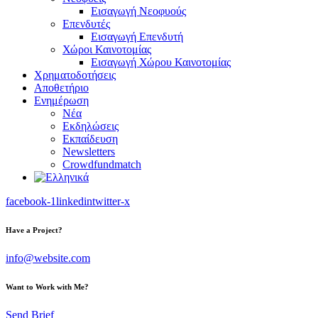
Εισαγωγή Νεοφυούς
Επενδυτές
Εισαγωγή Επενδυτή
Χώροι Καινοτομίας
Εισαγωγή Χώρου Καινοτομίας
Χρηματοδοτήσεις
Αποθετήριο
Ενημέρωση
Νέα
Εκδηλώσεις
Εκπαίδευση
Newsletters
Crowdfundmatch
facebook-1
linkedin
twitter-x
Have a Project?
info@website.com
Want to Work with Me?
Send Brief