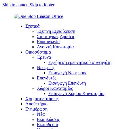
Skip to content
Skip to footer
Σχετικά
Έξυπνη Εξειδίκευση
Στρατηγικές Δράσεις
Επικοινωνία
Ανοιχτή Καινοτομία
Οικοσύστημα
Έρευνα
Εξεύρεση ερευνητικού συνεργάτη
Νεοφυείς
Εισαγωγή Νεοφυούς
Επενδυτές
Εισαγωγή Επενδυτή
Χώροι Καινοτομίας
Εισαγωγή Χώρου Καινοτομίας
Χρηματοδοτήσεις
Αποθετήριο
Ενημέρωση
Νέα
Εκδηλώσεις
Εκπαίδευση