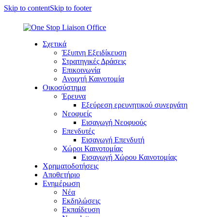
Skip to content
Skip to footer
Σχετικά
Έξυπνη Εξειδίκευση
Στρατηγικές Δράσεις
Επικοινωνία
Ανοιχτή Καινοτομία
Οικοσύστημα
Έρευνα
Εξεύρεση ερευνητικού συνεργάτη
Νεοφυείς
Εισαγωγή Νεοφυούς
Επενδυτές
Εισαγωγή Επενδυτή
Χώροι Καινοτομίας
Εισαγωγή Χώρου Καινοτομίας
Χρηματοδοτήσεις
Αποθετήριο
Ενημέρωση
Νέα
Εκδηλώσεις
Εκπαίδευση