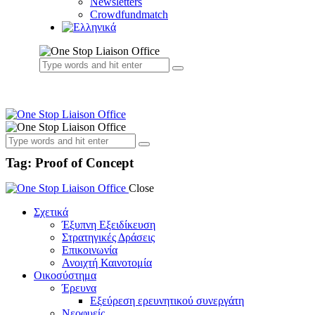
Newsletters
Crowdfundmatch
Tag: Proof of Concept
Close
Σχετικά
Έξυπνη Εξειδίκευση
Στρατηγικές Δράσεις
Επικοινωνία
Ανοιχτή Καινοτομία
Οικοσύστημα
Έρευνα
Εξεύρεση ερευνητικού συνεργάτη
Νεοφυείς