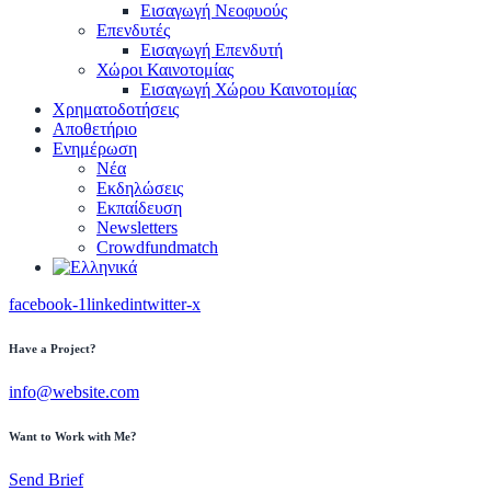
Εισαγωγή Νεοφυούς
Επενδυτές
Εισαγωγή Επενδυτή
Χώροι Καινοτομίας
Εισαγωγή Χώρου Καινοτομίας
Χρηματοδοτήσεις
Αποθετήριο
Ενημέρωση
Νέα
Εκδηλώσεις
Εκπαίδευση
Newsletters
Crowdfundmatch
facebook-1
linkedin
twitter-x
Have a Project?
info@website.com
Want to Work with Me?
Send Brief