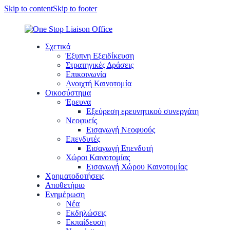
Skip to content
Skip to footer
Σχετικά
Έξυπνη Εξειδίκευση
Στρατηγικές Δράσεις
Επικοινωνία
Ανοιχτή Καινοτομία
Οικοσύστημα
Έρευνα
Εξεύρεση ερευνητικού συνεργάτη
Νεοφυείς
Εισαγωγή Νεοφυούς
Επενδυτές
Εισαγωγή Επενδυτή
Χώροι Καινοτομίας
Εισαγωγή Χώρου Καινοτομίας
Χρηματοδοτήσεις
Αποθετήριο
Ενημέρωση
Νέα
Εκδηλώσεις
Εκπαίδευση