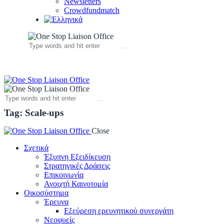
Newsletters
Crowdfundmatch
Tag: Scale-ups
Close
Σχετικά
Έξυπνη Εξειδίκευση
Στρατηγικές Δράσεις
Επικοινωνία
Ανοιχτή Καινοτομία
Οικοσύστημα
Έρευνα
Εξεύρεση ερευνητικού συνεργάτη
Νεοφυείς