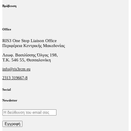
Βράβευση
Office
RIS3 One Stop Liaison Office
Περιφέρεια Κεντρικής Μακεδονίας
Λεωφ. Βασιλίσσης Όλγας 198,
Τ.Κ. 546 55, Θεσσαλονίκη
info@ris3rcm.eu
2313 319667-8
Social
facebook-
linkedin
twitter-
Newsletter
1
x
Εγγραφή