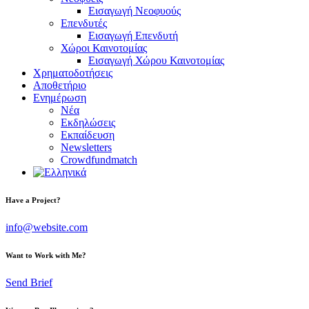
Εισαγωγή Νεοφυούς
Επενδυτές
Εισαγωγή Επενδυτή
Χώροι Καινοτομίας
Εισαγωγή Χώρου Καινοτομίας
Χρηματοδοτήσεις
Αποθετήριο
Ενημέρωση
Νέα
Εκδηλώσεις
Εκπαίδευση
Newsletters
Crowdfundmatch
facebook-
linkedin
twitter-
Have a Project?
1
x
info@website.com
Want to Work with Me?
Send Brief