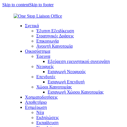
Skip to content
Skip to footer
Σχετικά
Έξυπνη Εξειδίκευση
Στρατηγικές Δράσεις
Επικοινωνία
Ανοιχτή Καινοτομία
Οικοσύστημα
Έρευνα
Εξεύρεση ερευνητικού συνεργάτη
Νεοφυείς
Εισαγωγή Νεοφυούς
Επενδυτές
Εισαγωγή Επενδυτή
Χώροι Καινοτομίας
Εισαγωγή Χώρου Καινοτομίας
Χρηματοδοτήσεις
Αποθετήριο
Ενημέρωση
Νέα
Εκδηλώσεις
Εκπαίδευση