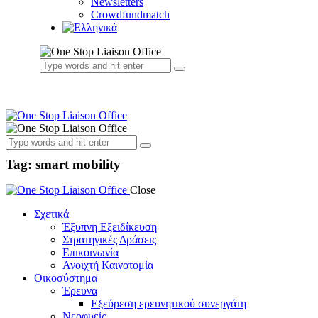
Newsletters
Crowdfundmatch
Tag: smart mobility
Close
Σχετικά
Έξυπνη Εξειδίκευση
Στρατηγικές Δράσεις
Επικοινωνία
Ανοιχτή Καινοτομία
Οικοσύστημα
Έρευνα
Εξεύρεση ερευνητικού συνεργάτη
Νεοφυείς