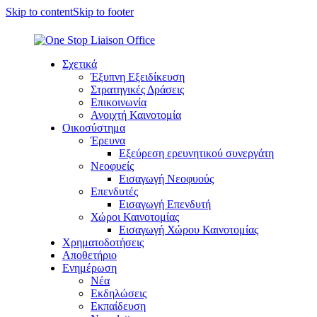
Skip to content
Skip to footer
Σχετικά
Έξυπνη Εξειδίκευση
Στρατηγικές Δράσεις
Επικοινωνία
Ανοιχτή Καινοτομία
Οικοσύστημα
Έρευνα
Εξεύρεση ερευνητικού συνεργάτη
Νεοφυείς
Εισαγωγή Νεοφυούς
Επενδυτές
Εισαγωγή Επενδυτή
Χώροι Καινοτομίας
Εισαγωγή Χώρου Καινοτομίας
Χρηματοδοτήσεις
Αποθετήριο
Ενημέρωση
Νέα
Εκδηλώσεις
Εκπαίδευση