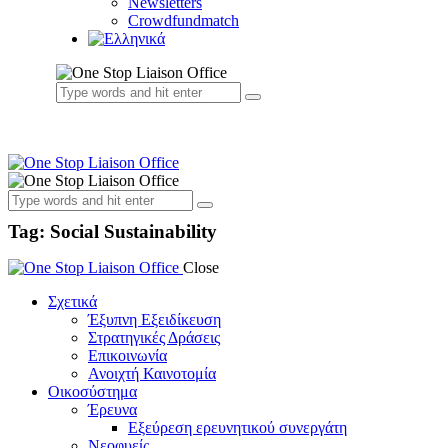
Newsletters
Crowdfundmatch
Tag: Social Sustainability
Close
Σχετικά
Έξυπνη Εξειδίκευση
Στρατηγικές Δράσεις
Επικοινωνία
Ανοιχτή Καινοτομία
Οικοσύστημα
Έρευνα
Εξεύρεση ερευνητικού συνεργάτη
Νεοφυείς