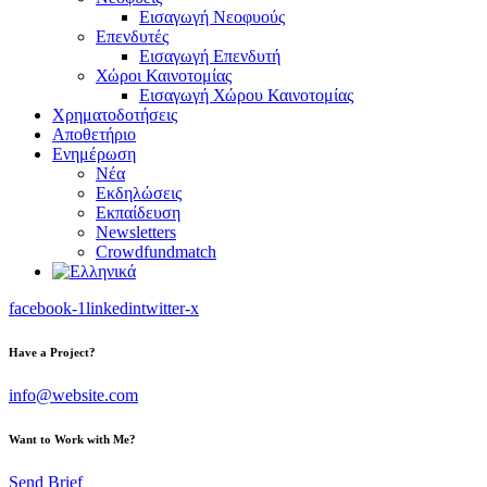
Εισαγωγή Νεοφυούς
Επενδυτές
Εισαγωγή Επενδυτή
Χώροι Καινοτομίας
Εισαγωγή Χώρου Καινοτομίας
Χρηματοδοτήσεις
Αποθετήριο
Ενημέρωση
Νέα
Εκδηλώσεις
Εκπαίδευση
Newsletters
Crowdfundmatch
facebook-1
linkedin
twitter-x
Have a Project?
info@website.com
Want to Work with Me?
Send Brief