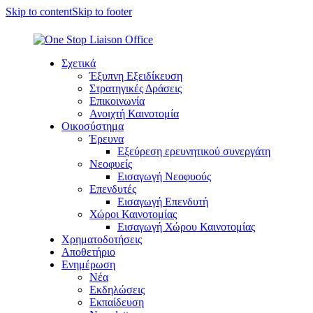
Skip to content
Skip to footer
Σχετικά
Έξυπνη Εξειδίκευση
Στρατηγικές Δράσεις
Επικοινωνία
Ανοιχτή Καινοτομία
Οικοσύστημα
Έρευνα
Εξεύρεση ερευνητικού συνεργάτη
Νεοφυείς
Εισαγωγή Νεοφυούς
Επενδυτές
Εισαγωγή Επενδυτή
Χώροι Καινοτομίας
Εισαγωγή Χώρου Καινοτομίας
Χρηματοδοτήσεις
Αποθετήριο
Ενημέρωση
Νέα
Εκδηλώσεις
Εκπαίδευση