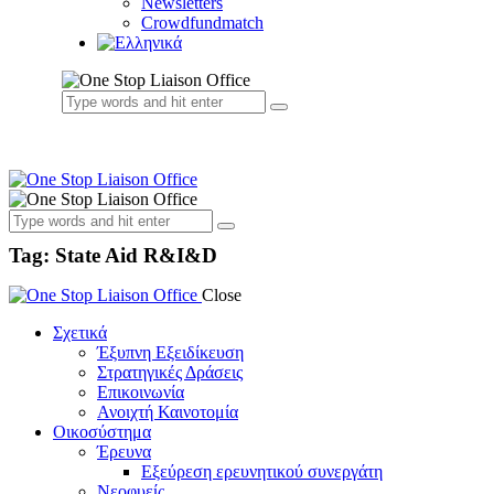
Newsletters
Crowdfundmatch
Tag: State Aid R&I&D
Close
Σχετικά
Έξυπνη Εξειδίκευση
Στρατηγικές Δράσεις
Επικοινωνία
Ανοιχτή Καινοτομία
Οικοσύστημα
Έρευνα
Εξεύρεση ερευνητικού συνεργάτη
Νεοφυείς