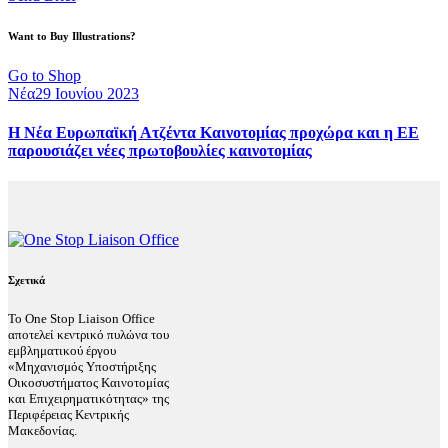
Want to Buy Illustrations?
Go to Shop
Νέα
29 Ιουνίου 2023
Η Νέα Ευρωπαϊκή Ατζέντα Καινοτομίας προχώρα και η ΕΕ
παρουσιάζει νέες πρωτοβουλίες καινοτομίας
Σχετικά
Το One Stop Liaison Office
αποτελεί κεντρικό πυλώνα του
εμβληματικού έργου
«Μηχανισμός Υποστήριξης
Οικοσυστήματος Καινοτομίας
και Επιχειρηματικότητας» της
Περιφέρειας Κεντρικής
Μακεδονίας.