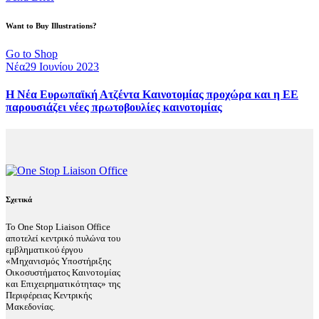
Want to Buy Illustrations?
Go to Shop
Νέα
29 Ιουνίου 2023
Η Νέα Ευρωπαϊκή Ατζέντα Καινοτομίας προχώρα και η ΕΕ
παρουσιάζει νέες πρωτοβουλίες καινοτομίας
Σχετικά
Το One Stop Liaison Office
αποτελεί κεντρικό πυλώνα του
εμβληματικού έργου
«Μηχανισμός Υποστήριξης
Οικοσυστήματος Καινοτομίας
και Επιχειρηματικότητας» της
Περιφέρειας Κεντρικής
Μακεδονίας.