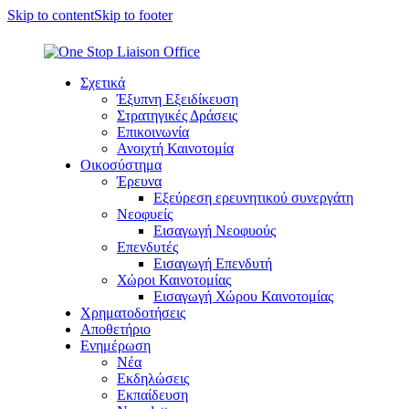
Skip to content
Skip to footer
Σχετικά
Έξυπνη Εξειδίκευση
Στρατηγικές Δράσεις
Επικοινωνία
Ανοιχτή Καινοτομία
Οικοσύστημα
Έρευνα
Εξεύρεση ερευνητικού συνεργάτη
Νεοφυείς
Εισαγωγή Νεοφυούς
Επενδυτές
Εισαγωγή Επενδυτή
Χώροι Καινοτομίας
Εισαγωγή Χώρου Καινοτομίας
Χρηματοδοτήσεις
Αποθετήριο
Ενημέρωση
Νέα
Εκδηλώσεις
Εκπαίδευση