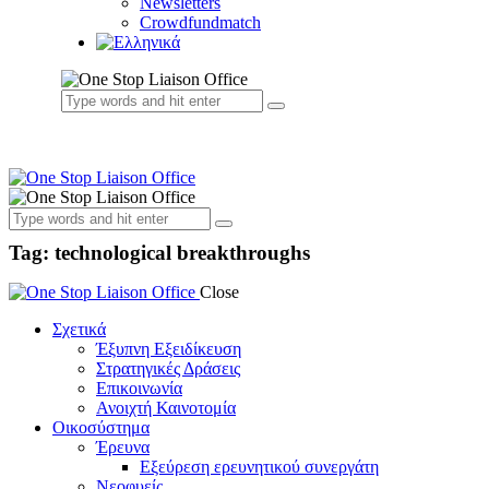
Newsletters
Crowdfundmatch
Tag: technological breakthroughs
Close
Σχετικά
Έξυπνη Εξειδίκευση
Στρατηγικές Δράσεις
Επικοινωνία
Ανοιχτή Καινοτομία
Οικοσύστημα
Έρευνα
Εξεύρεση ερευνητικού συνεργάτη
Νεοφυείς