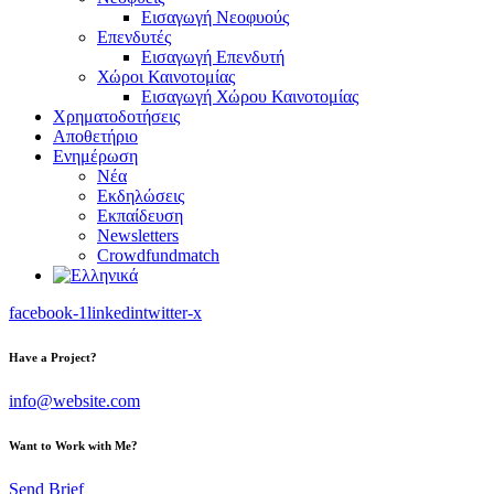
Εισαγωγή Νεοφυούς
Επενδυτές
Εισαγωγή Επενδυτή
Χώροι Καινοτομίας
Εισαγωγή Χώρου Καινοτομίας
Χρηματοδοτήσεις
Αποθετήριο
Ενημέρωση
Νέα
Εκδηλώσεις
Εκπαίδευση
Newsletters
Crowdfundmatch
facebook-1
linkedin
twitter-x
Have a Project?
info@website.com
Want to Work with Me?
Send Brief