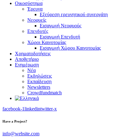
Οικοσύστημα
Έρευνα
Εξεύρεση ερευνητικού συνεργάτη
Νεοφυείς
Εισαγωγή Νεοφυούς
Επενδυτές
Εισαγωγή Επενδυτή
Χώροι Καινοτομίας
Εισαγωγή Χώρου Καινοτομίας
Χρηματοδοτήσεις
Αποθετήριο
Ενημέρωση
Νέα
Εκδηλώσεις
Εκπαίδευση
Newsletters
Crowdfundmatch
facebook-1
linkedin
twitter-x
Have a Project?
info@website.com