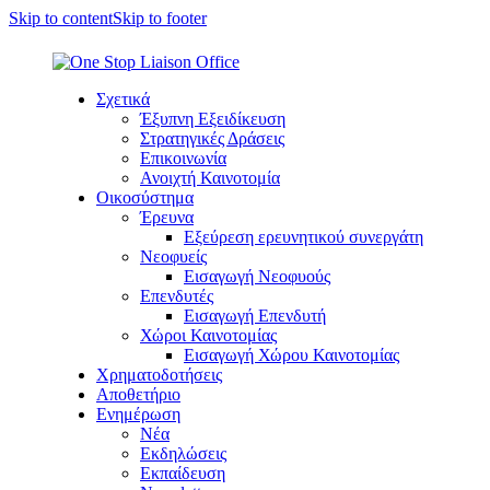
Skip to content
Skip to footer
Σχετικά
Έξυπνη Εξειδίκευση
Στρατηγικές Δράσεις
Επικοινωνία
Ανοιχτή Καινοτομία
Οικοσύστημα
Έρευνα
Εξεύρεση ερευνητικού συνεργάτη
Νεοφυείς
Εισαγωγή Νεοφυούς
Επενδυτές
Εισαγωγή Επενδυτή
Χώροι Καινοτομίας
Εισαγωγή Χώρου Καινοτομίας
Χρηματοδοτήσεις
Αποθετήριο
Ενημέρωση
Νέα
Εκδηλώσεις
Εκπαίδευση