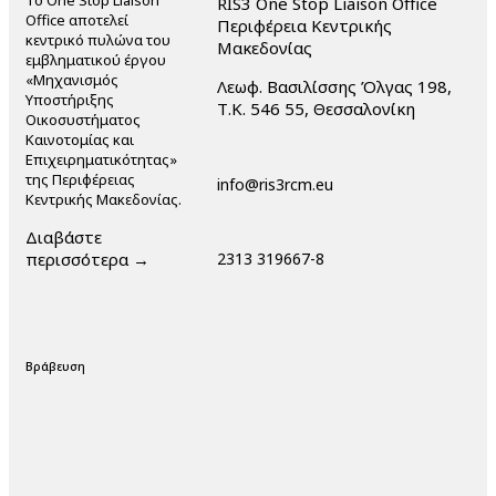
Το One Stop Liaison
RIS3 One Stop Liaison Office
Office αποτελεί
Περιφέρεια Κεντρικής
κεντρικό πυλώνα του
Μακεδονίας
εμβληματικού έργου
«Μηχανισμός
Λεωφ. Βασιλίσσης Όλγας 198,
Υποστήριξης
Τ.Κ. 546 55, Θεσσαλονίκη
Οικοσυστήματος
Καινοτομίας και
Επιχειρηματικότητας»
της Περιφέρειας
info@ris3rcm.eu
Κεντρικής Μακεδονίας.
Διαβάστε
περισσότερα →
2313 319667-8
Βράβευση