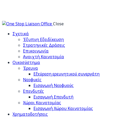
Close
Σχετικά
Έξυπνη Εξειδίκευση
Στρατηγικές Δράσεις
Επικοινωνία
Ανοιχτή Καινοτομία
Οικοσύστημα
Έρευνα
Εξεύρεση ερευνητικού συνεργάτη
Νεοφυείς
Εισαγωγή Νεοφυούς
Επενδυτές
Εισαγωγή Επενδυτή
Χώροι Καινοτομίας
Εισαγωγή Χώρου Καινοτομίας
Χρηματοδοτήσεις