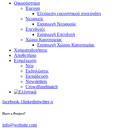
Οικοσύστημα
Έρευνα
Εξεύρεση ερευνητικού συνεργάτη
Νεοφυείς
Εισαγωγή Νεοφυούς
Επενδυτές
Εισαγωγή Επενδυτή
Χώροι Καινοτομίας
Εισαγωγή Χώρου Καινοτομίας
Χρηματοδοτήσεις
Αποθετήριο
Ενημέρωση
Νέα
Εκδηλώσεις
Εκπαίδευση
Newsletters
Crowdfundmatch
facebook-1
linkedin
twitter-x
Have a Project?
info@website.com