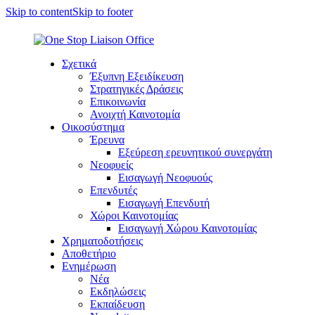
Skip to content
Skip to footer
Σχετικά
Έξυπνη Εξειδίκευση
Στρατηγικές Δράσεις
Επικοινωνία
Ανοιχτή Καινοτομία
Οικοσύστημα
Έρευνα
Εξεύρεση ερευνητικού συνεργάτη
Νεοφυείς
Εισαγωγή Νεοφυούς
Επενδυτές
Εισαγωγή Επενδυτή
Χώροι Καινοτομίας
Εισαγωγή Χώρου Καινοτομίας
Χρηματοδοτήσεις
Αποθετήριο
Ενημέρωση
Νέα
Εκδηλώσεις
Εκπαίδευση