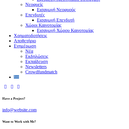
Νεοφυείς
Εισαγωγή Νεοφυούς
Επενδυτές
Εισαγωγή Επενδυτή
Χώροι Καινοτομίας
Εισαγωγή Χώρου Καινοτομίας
Χρηματοδοτήσεις
Αποθετήριο
Ενημέρωση
Νέα
Εκδηλώσεις
Εκπαίδευση
Newsletters
Crowdfundmatch
facebook-
linkedin
twitter-
1
x
Have a Project?
info@website.com
Want to Work with Me?