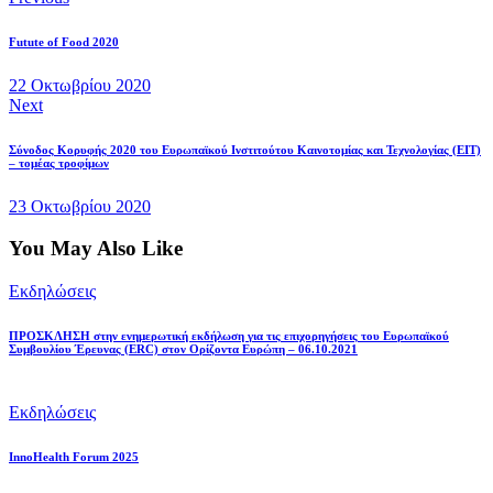
Πλοήγηση
άρθρων
Futute of Food 2020
22 Οκτωβρίου 2020
Next
Σύνοδος Κορυφής 2020 του Ευρωπαϊκού Ινστιτούτου Καινοτομίας και Τεχνολογίας (EIT)
– τομέας τροφίμων
23 Οκτωβρίου 2020
You May Also Like
Εκδηλώσεις
ΠΡΟΣΚΛΗΣΗ στην ενημερωτική εκδήλωση για τις επιχορηγήσεις του Ευρωπαϊκού
Συμβουλίου Έρευνας (ERC) στον Ορίζοντα Ευρώπη – 06.10.2021
Εκδηλώσεις
InnoHealth Forum 2025