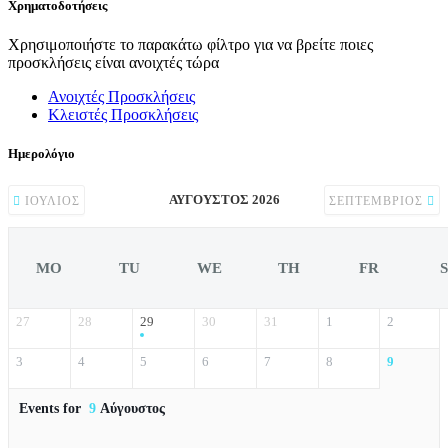
Χρηματοδοτήσεις
Χρησιμοποιήστε το παρακάτω φίλτρο για να βρείτε ποιες
προσκλήσεις είναι ανοιχτές τώρα
Ανοιχτές Προσκλήσεις
Κλειστές Προσκλήσεις
Ημερολόγιο
ΑΎΓΟΥΣΤΟΣ 2026
ΙΟΎΛΙΟΣ
ΣΕΠΤΈΜΒΡΙΟΣ
MO
TU
WE
TH
FR
27
28
29
30
31
1
2
3
4
5
6
7
8
9
Events for
9
Αύγουστος