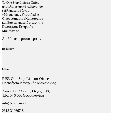
Το One Stop Liaison Office
αποτελεί κεντρικό πυλώνα του
εμβληματικού έργου
«Μηχανισμός Υποστήριξης
Οικοσυστήματος Καινοτομίας
και Επιχειρηματικότητας» της
Περιφέρειας Κεντρικής
Μακεδονίας.
Διαβάστε περισσότερα →
Βράβευση
Office
RIS3 One Stop Liaison Office
Περιφέρεια Κεντρικής Μακεδονίας
Λεωφ. Βασιλίσσης Όλγας 198,
Τ.Κ. 546 55, Θεσσαλονίκη
info@ris3rcm.eu
2313 319667-8