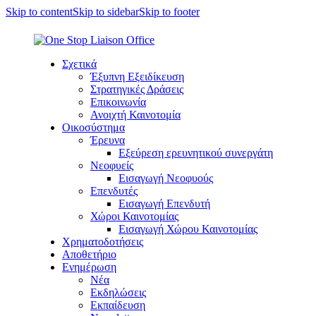
Skip to content
Skip to sidebar
Skip to footer
Σχετικά
Έξυπνη Εξειδίκευση
Στρατηγικές Δράσεις
Επικοινωνία
Ανοιχτή Καινοτομία
Οικοσύστημα
Έρευνα
Εξεύρεση ερευνητικού συνεργάτη
Νεοφυείς
Εισαγωγή Νεοφυούς
Επενδυτές
Εισαγωγή Επενδυτή
Χώροι Καινοτομίας
Εισαγωγή Χώρου Καινοτομίας
Χρηματοδοτήσεις
Αποθετήριο
Ενημέρωση
Νέα
Εκδηλώσεις
Εκπαίδευση