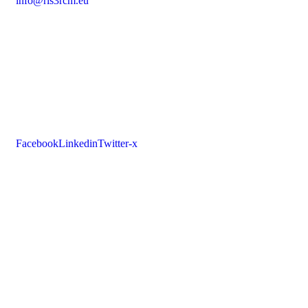
info@ris3rcm.eu
Facebook
Linkedin
Twitter-x