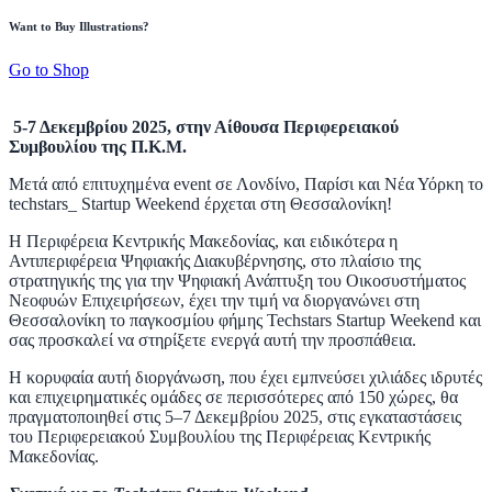
Want to Buy Illustrations?
Go to Shop
5-7 Δεκεμβρίου 2025
,
στην Αίθουσα Περιφερειακού
Συμβουλίου της Π.Κ.Μ.
Μετά από επιτυχημένα event σε Λονδίνο, Παρίσι και Νέα Υόρκη το
techstars_ Startup Weekend έρχεται στη Θεσσαλονίκη!
Η Περιφέρεια Κεντρικής Μακεδονίας, και ειδικότερα η
Αντιπεριφέρεια Ψηφιακής Διακυβέρνησης, στο πλαίσιο της
στρατηγικής της για την Ψηφιακή Ανάπτυξη του Οικοσυστήματος
Νεοφυών Επιχειρήσεων, έχει την τιμή να διοργανώνει στη
Θεσσαλονίκη το παγκοσμίου φήμης Techstars Startup Weekend και
σας προσκαλεί να στηρίξετε ενεργά αυτή την προσπάθεια.
Η κορυφαία αυτή διοργάνωση, που έχει εμπνεύσει χιλιάδες ιδρυτές
και επιχειρηματικές ομάδες σε περισσότερες από 150 χώρες, θα
πραγματοποιηθεί στις 5–7 Δεκεμβρίου 2025, στις εγκαταστάσεις
του Περιφερειακού Συμβουλίου της Περιφέρειας Κεντρικής
Μακεδονίας.