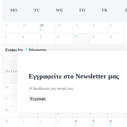
MO
TU
WE
TH
FR
27
28
29
30
31
1
2
3
4
5
6
7
8
9
Events for
7
Αύγουστος
No Events
Εγγραφείτε στο Newsletter μας
10
11
12
13
14
15
16
17
18
19
20
21
22
23
Εγγραφή
24
25
26
27
28
29
30
31
1
2
3
4
5
6