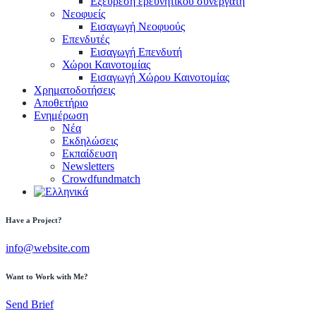
Εξεύρεση ερευνητικού συνεργάτη
Νεοφυείς
Εισαγωγή Νεοφυούς
Επενδυτές
Εισαγωγή Επενδυτή
Χώροι Καινοτομίας
Εισαγωγή Χώρου Καινοτομίας
Χρηματοδοτήσεις
Αποθετήριο
Ενημέρωση
Νέα
Εκδηλώσεις
Εκπαίδευση
Newsletters
Crowdfundmatch
Have a Project?
info@website.com
Want to Work with Me?
Send Brief