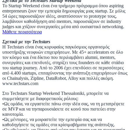
Σχετικά με το Techstars Startup Weekend
Το Startup Weekend είναι ένα τριήμερο πρόγραμμα όπου aspiring
entrepreneurs ζουν την εμπειρία δημιουργίας μιας startup. Σε μόλις
54 ώρες παρουσιάζουν ιδέες, αναπτύσσουν το prototype τους,
λαμβάνουν καθοδήγηση από mentors, παρουσιάζουν σε industry
judges και χτίζουν συνεργασίες μέσα από ουσιαστικό networking.
Μάθετε περισσότερα
Σχετικά με την Techstars
Η Techstars είναι ένας κορυφαίος παγκόσμιος οργανισμός
υποστήριξης νεοφυών επιχειρήσεων. Με 45+ accelerators σε όλο
τον κόσμο και ένα δίκτυο που περιλαμβάνει alumni, mentors,
συνεργάτες και επενδυτές, στηρίζει τους founders σε κάθε στάδιο
του startup journey. Από το 2006 έχει επενδύσει σε περισσότερες
από 4.400 startups, επιταχύνοντας την ανάπτυξη επιχειρήσεων όπως
οι Chainalysis, Zipline, DataRobot, Alloy και πολλές ακόμη.
www.techstars.com
Στο Techstars Startup Weekend Thessaloniki, μπορείτε να
συμμετάσχετε με διαφορετικούς ρόλους:
•Ως ομάδα, να εργαστείτε πάνω στην ιδέα σας, να τη μετατρέψετε
σε MVP και να τηνπαρουσιάσετε σε κοινό που πιστεύει στην
καινοτομία.
•Ως μέντορες, να μοιραστείτε την εμπειρία σας και να
καθοδηγήσετε τις ομάδες στα κρίσιμαβήματα της ανάπτυξης.
•Ως εθελοντές, να ζήσετε από μέσα την ένταση και τη συνεργασία