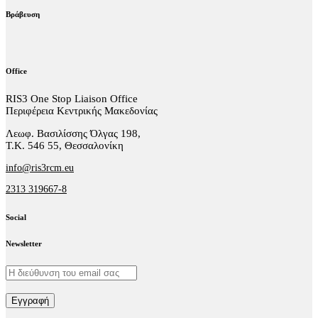
Βράβευση
Office
RIS3 One Stop Liaison Office
Περιφέρεια Κεντρικής Μακεδονίας
Λεωφ. Βασιλίσσης Όλγας 198,
Τ.Κ. 546 55, Θεσσαλονίκη
info@ris3rcm.eu
2313 319667-8
Social
facebook-
linkedin
twitter-
Newsletter
1
x
Εγγραφή