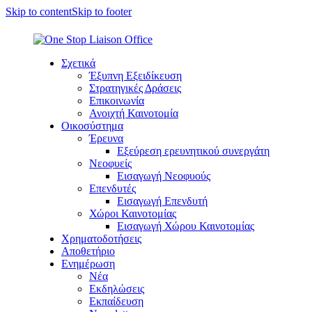
Skip to content
Skip to footer
Σχετικά
Έξυπνη Εξειδίκευση
Στρατηγικές Δράσεις
Επικοινωνία
Ανοιχτή Καινοτομία
Οικοσύστημα
Έρευνα
Εξεύρεση ερευνητικού συνεργάτη
Νεοφυείς
Εισαγωγή Νεοφυούς
Επενδυτές
Εισαγωγή Επενδυτή
Χώροι Καινοτομίας
Εισαγωγή Χώρου Καινοτομίας
Χρηματοδοτήσεις
Αποθετήριο
Ενημέρωση
Νέα
Εκδηλώσεις
Εκπαίδευση