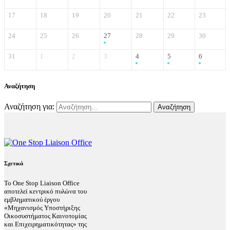
17
18
19
20
21
22
23
24
25
26
27
28
29
30
31
1
2
3
4
5
6
Αναζήτηση
Αναζήτηση για:
Σχετικά
Το One Stop Liaison Office
αποτελεί κεντρικό πυλώνα του
εμβληματικού έργου
«Μηχανισμός Υποστήριξης
Οικοσυστήματος Καινοτομίας
και Επιχειρηματικότητας» της