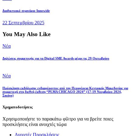
Διαδικτυακό σεμινάριο Innowide
22 Σεπτεμβρίου 2025
You May Also Like
Νέα
Δηλώσεις συμμετοχής για τα Digital SME Awards μέχρι τις 29 Οκτωβρίου
Νέα
Πρόσκληση εκδήλωσης ενδιαφέροντος από την Περιφέρεια Κεντρικής Μακεδονίας για
συμμετοχή στη διεθνή έκθεση “PLMA CHICAGO 2024” (17-19 Νοεμβρίου 2024,
Σικάγο)
Χρηματοδοτήσεις
Χρησιμοποιήστε το παρακάτω φίλτρο για να βρείτε ποιες
προσκλήσεις είναι ανοιχτές τώρα
Ανοιχτές Προσκλήσεις