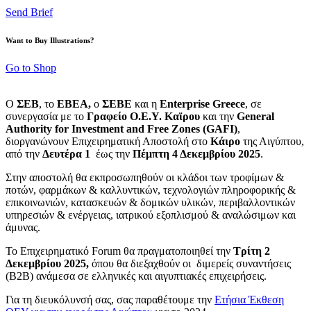
Send Brief
Want to Buy Illustrations?
Go to Shop
Ο
ΣΕΒ
, το
ΕΒΕΑ,
ο
ΣΕΒΕ
και η
Enterprise
Greece
, σε
συνεργασία με το
Γραφείο Ο.Ε.Υ. Καϊρου
και την
General
Authority
for
Investment
and
Free
Zones (GAFI)
,
διοργανώνουν Επιχειρηματική Αποστολή στο
Κάιρο
της Αιγύπτου,
από την
Δευτέρα 1
έως την
Πέμπτη 4 Δεκεμβρίου 2025
.
Στην αποστολή θα εκπροσωπηθούν οι κλάδοι των τροφίμων &
ποτών, φαρμάκων & καλλυντικών, τεχνολογιών πληροφορικής &
επικοινωνιών, κατασκευών & δομικών υλικών, περιβαλλοντικών
υπηρεσιών & ενέργειας, ιατρικού εξοπλισμού & αναλώσιμων και
άμυνας.
Το Επιχειρηματικό Forum θα πραγματοποιηθεί την
Τρίτη 2
Δεκεμβρίου 2025,
όπου θα διεξαχθούν οι διμερείς συναντήσεις
(Β2Β) ανάμεσα σε ελληνικές και αιγυπτιακές επιχειρήσεις.
Για τη διευκόλυνσή σας, σας παραθέτουμε την
Ετήσια Έκθεση