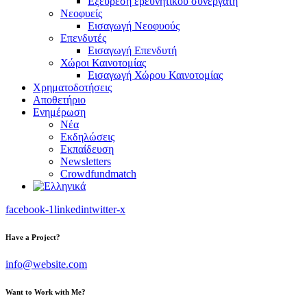
Εξεύρεση ερευνητικού συνεργάτη
Νεοφυείς
Εισαγωγή Νεοφυούς
Επενδυτές
Εισαγωγή Επενδυτή
Χώροι Καινοτομίας
Εισαγωγή Χώρου Καινοτομίας
Χρηματοδοτήσεις
Αποθετήριο
Ενημέρωση
Νέα
Εκδηλώσεις
Εκπαίδευση
Newsletters
Crowdfundmatch
facebook-1
linkedin
twitter-x
Have a Project?
info@website.com
Want to Work with Me?