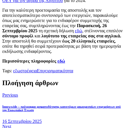
ΟΕΥ για την αγορά της Αιγύπτου
για το 2024.
Για την καλύτερη προετοιμασία της αποστολής και τον
αποτελεσματικότερο συντονισμό των ενεργειών, παρακαλούμε
όπως μας ενημερώσετε για το ενδιαφέρον συμμετοχής της
εταιρείας σας, συμπληρώνοντας έως την
Παρασκευή, 26
Σεπτεμβρίου 2025
τη σχετική δήλωση
εδώ
, στέλνοντας επιπλέον
σύντομο προφίλ
και
λογότυπο της εταιρείας σας στα αγγλικά.
Στην αποστολή θα συμμετέχουν
έως 20 ελληνικές εταιρείες
,
οπότε θα τηρηθεί σειρά προτεραιότητας με βάση την ημερομηνία
εκδήλωσης ενδιαφέροντος.
Περισσότερες πληροφορίες
εδώ
Tags:
εξωστρέφεια
Επιχειρηματικότητα
Πλοήγηση άρθρων
Previous
Innowwide – πρόγραμμα χρηματοδότησης καινοτόμων μικρομεσαίων επιχειρήσεων από
την Ευρωπαϊκή Ένωση
16 Σεπτεμβρίου 2025
Next