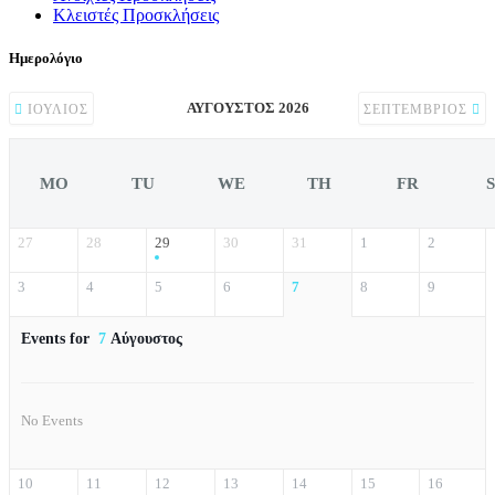
Κλειστές Προσκλήσεις
Ημερολόγιο
ΑΎΓΟΥΣΤΟΣ 2026
ΙΟΎΛΙΟΣ
ΣΕΠΤΈΜΒΡΙΟΣ
MO
TU
WE
TH
FR
27
28
29
30
31
1
2
3
4
5
6
7
8
9
Events for
7
Αύγουστος
No Events
10
11
12
13
14
15
16