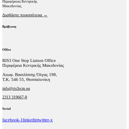
Περιφέρειας Κεντρικής
Μακεδονίας.
Διαβάστε περισσότερα →
Βράβευση
Office
RIS3 One Stop Liaison Office
Περιφέρεια Κεντρικής Μακεδονίας
Λεωφ. Βασιλίσσης Όλγας 198,
Τ.Κ. 546 55, Θεσσαλονίκη
info@ris3rcm.eu
2313 319667-8
Social
facebook-1
linkedin
twitter-x