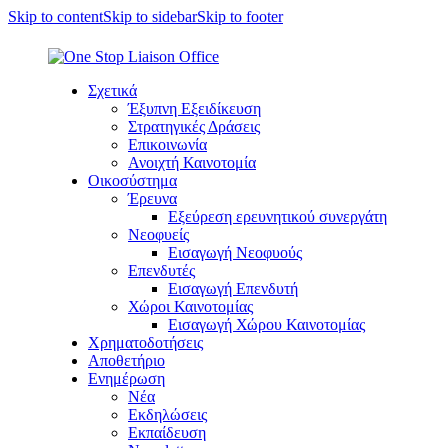
Skip to content
Skip to sidebar
Skip to footer
Σχετικά
Έξυπνη Εξειδίκευση
Στρατηγικές Δράσεις
Επικοινωνία
Ανοιχτή Καινοτομία
Οικοσύστημα
Έρευνα
Εξεύρεση ερευνητικού συνεργάτη
Νεοφυείς
Εισαγωγή Νεοφυούς
Επενδυτές
Εισαγωγή Επενδυτή
Χώροι Καινοτομίας
Εισαγωγή Χώρου Καινοτομίας
Χρηματοδοτήσεις
Αποθετήριο
Ενημέρωση
Νέα
Εκδηλώσεις
Εκπαίδευση