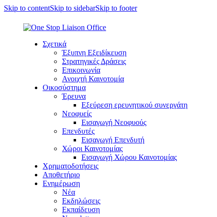
Skip to content
Skip to sidebar
Skip to footer
Σχετικά
Έξυπνη Εξειδίκευση
Στρατηγικές Δράσεις
Επικοινωνία
Ανοιχτή Καινοτομία
Οικοσύστημα
Έρευνα
Εξεύρεση ερευνητικού συνεργάτη
Νεοφυείς
Εισαγωγή Νεοφυούς
Επενδυτές
Εισαγωγή Επενδυτή
Χώροι Καινοτομίας
Εισαγωγή Χώρου Καινοτομίας
Χρηματοδοτήσεις
Αποθετήριο
Ενημέρωση
Νέα
Εκδηλώσεις
Εκπαίδευση