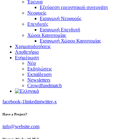
Έρευνα
Εξεύρεση ερευνητικού συνεργάτη
Νεοφυείς
Εισαγωγή Νεοφυούς
Επενδυτές
Εισαγωγή Επενδυτή
Χώροι Καινοτομίας
Εισαγωγή Χώρου Καινοτομίας
Χρηματοδοτήσεις
Αποθετήριο
Ενημέρωση
Νέα
Εκδηλώσεις
Εκπαίδευση
Newsletters
Crowdfundmatch
facebook-1
linkedin
twitter-x
Have a Project?
info@website.com
Want to Work with Me?