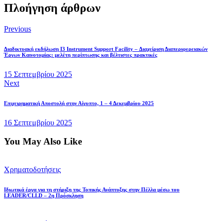
Πλοήγηση άρθρων
Previous
Διαδικτυακή εκδήλωση I3 Instrument Support Facility – Διαχείριση Διαπεριφερειακών
Έργων Καινοτομίας: μελέτη περίπτωσης και βέλτιστες πρακτικές
15 Σεπτεμβρίου 2025
Next
Επιχειρηματική Αποστολή στην Αίγυπτο, 1 – 4 Δεκεμβρίου 2025
16 Σεπτεμβρίου 2025
You May Also Like
Χρηματοδοτήσεις
Ιδιωτικά έργα για τη στήριξη της Τοπικής Ανάπτυξης στην Πέλλα μέσω του
LEADER/CLLD – 2η Πρόσκληση