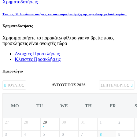
Χρηματοδοτήσεις
Έως τις 30 Ιουνίου οι αιτήσεις για οικονομική στήριξη της νομαδικής μελισσοκομίας
Χρηματοδοτήσεις
Χρησιμοποιήστε το παρακάτω φίλτρο για να βρείτε ποιες
προσκλήσεις είναι ανοιχτές τώρα
Ανοιχτές Προσκλήσεις
Κλειστές Προσκλήσεις
Ημερολόγιο
ΑΎΓΟΥΣΤΟΣ 2026
ΙΟΎΛΙΟΣ
ΣΕΠΤΈΜΒΡΙΟΣ
MO
TU
WE
TH
FR
27
28
29
30
31
1
2
3
4
5
6
7
8
9