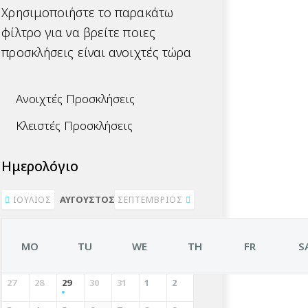
Χρησιμοποιήστε το παρακάτω
φίλτρο για να βρείτε ποιες
προσκλήσεις είναι ανοιχτές τώρα
Ανοιχτές Προσκλήσεις
Κλειστές Προσκλήσεις
Ημερολόγιο
ΑΎΓΟΥΣΤΟΣ 2026
ΙΟΎΛΙΟΣ
ΣΕΠΤΈΜΒΡΙΟΣ
MO
TU
WE
TH
FR
S
27
28
29
30
31
1
2