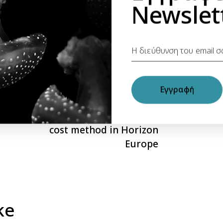
Newslet
ητα
Εγγραφή
NEXT
Personnel Unit Cost – New
cost method in Horizon
Europe
ke