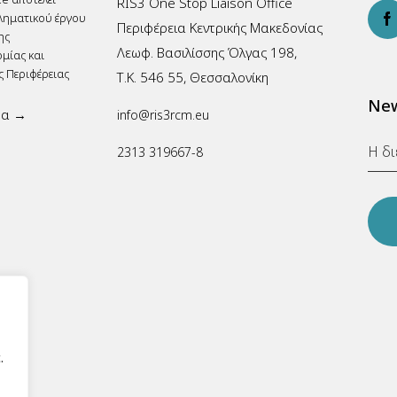
RIS3 One Stop Liaison Office
ληματικού έργου
Περιφέρεια Κεντρικής Μακεδονίας
ης
Λεωφ. Βασιλίσσης Όλγας 198,
μίας και
ς Περιφέρειας
Τ.Κ. 546 55, Θεσσαλονίκη
New
ρα →
info@ris3rcm.eu
2313 319667-8
.