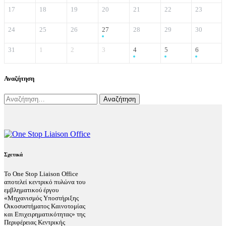
17
18
19
20
21
22
23
24
25
26
27
28
29
30
31
1
2
3
4
5
6
Αναζήτηση
Αναζήτηση
για:
Σχετικά
Το One Stop Liaison Office
αποτελεί κεντρικό πυλώνα του
εμβληματικού έργου
«Μηχανισμός Υποστήριξης
Οικοσυστήματος Καινοτομίας
και Επιχειρηματικότητας» της
Περιφέρειας Κεντρικής