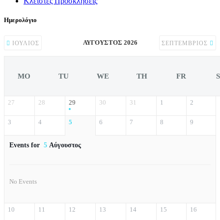
Κλειστές Προσκλήσεις
Ημερολόγιο
ΑΎΓΟΥΣΤΟΣ 2026
ΙΟΎΛΙΟΣ
ΣΕΠΤΈΜΒΡΙΟΣ
MO
TU
WE
TH
FR
27
28
29
30
31
1
2
3
4
5
6
7
8
9
Events for
5
Αύγουστος
No Events
10
11
12
13
14
15
16