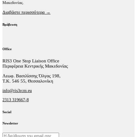
Μακεδονίας.
Διαβάστε περισσότερα →
Βράβευση
Office
RIS3 One Stop Liaison Office
Περιφέρεια Κεντρικής Μακεδονίας
Λεωφ. Βασιλίσσης Όλγας 198,
Τ.Κ. 546 55, Θεσσαλονίκη
info@ris3rcm.eu
2313 319667-8
Social
facebook-
linkedin
twitter-
Newsletter
1
x