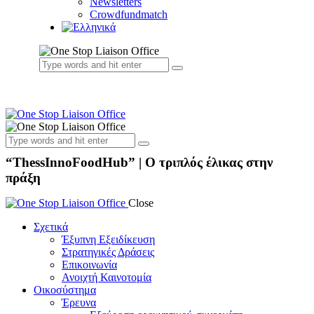
Newsletters
Crowdfundmatch
“ThessInnoFoodHub” | Ο τριπλός έλικας στην
πράξη
Close
Σχετικά
Έξυπνη Εξειδίκευση
Στρατηγικές Δράσεις
Επικοινωνία
Ανοιχτή Καινοτομία
Οικοσύστημα
Έρευνα