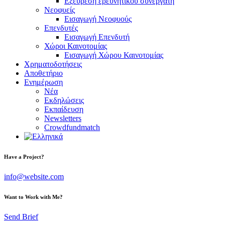
Εξεύρεση ερευνητικού συνεργάτη
Νεοφυείς
Εισαγωγή Νεοφυούς
Επενδυτές
Εισαγωγή Επενδυτή
Χώροι Καινοτομίας
Εισαγωγή Χώρου Καινοτομίας
Χρηματοδοτήσεις
Αποθετήριο
Ενημέρωση
Νέα
Εκδηλώσεις
Εκπαίδευση
Newsletters
Crowdfundmatch
facebook-
linkedin
twitter-
Have a Project?
1
x
info@website.com
Want to Work with Me?
Send Brief