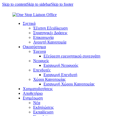
Skip to content
Skip to sidebar
Skip to footer
Σχετικά
Έξυπνη Εξειδίκευση
Στρατηγικές Δράσεις
Επικοινωνία
Ανοιχτή Καινοτομία
Οικοσύστημα
Έρευνα
Εξεύρεση ερευνητικού συνεργάτη
Νεοφυείς
Εισαγωγή Νεοφυούς
Επενδυτές
Εισαγωγή Επενδυτή
Χώροι Καινοτομίας
Εισαγωγή Χώρου Καινοτομίας
Χρηματοδοτήσεις
Αποθετήριο
Ενημέρωση
Νέα
Εκδηλώσεις
Εκπαίδευση