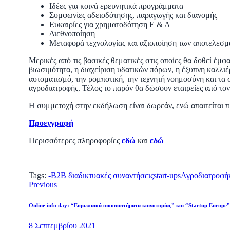
Ιδέες για κοινά ερευνητικά προγράμματα
Συμφωνίες αδειοδότησης, παραγωγής και διανομής
Ευκαιρίες για χρηματοδότηση Ε & Α
Διεθνοποίηση
Μεταφορά τεχνολογίας και αξιοποίηση των αποτελεσμ
Μερικές από τις βασικές θεματικές στις οποίες θα δοθεί έμφ
βιωσιμότητα, η διαχείριση υδατικών πόρων, η έξυπνη καλλιέρ
αυτοματισμό, την ρομποτική, την τεχνητή νοημοσύνη και τα
αγροδιατροφής. Τέλος το παρόν θα δώσουν εταιρείες από τον 
Η συμμετοχή στην εκδήλωση είναι δωρεάν, ενώ απαιτείται
Προεγγραφή
Περισσότερες πληροφορίες
εδώ
και
εδώ
Tags:
-
B2B διαδικτυακές συναντήσεις
start-ups
Αγροδιατροφή
Πλοήγηση
Previous
άρθρων
Online info day: “Ευρωπαϊκά οικοσυστήματα καινοτομίας” και “Startup Europe
8 Σεπτεμβρίου 2021