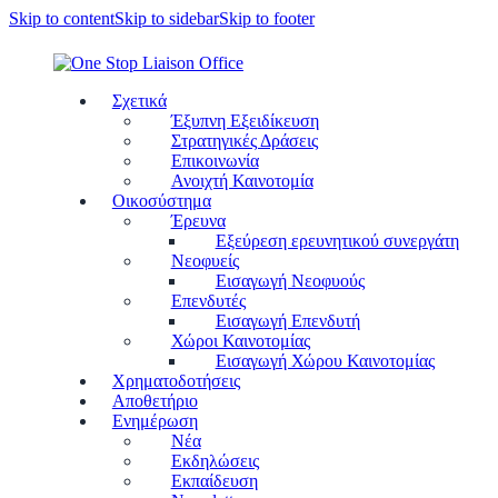
Skip to content
Skip to sidebar
Skip to footer
Σχετικά
Έξυπνη Εξειδίκευση
Στρατηγικές Δράσεις
Επικοινωνία
Ανοιχτή Καινοτομία
Οικοσύστημα
Έρευνα
Εξεύρεση ερευνητικού συνεργάτη
Νεοφυείς
Εισαγωγή Νεοφυούς
Επενδυτές
Εισαγωγή Επενδυτή
Χώροι Καινοτομίας
Εισαγωγή Χώρου Καινοτομίας
Χρηματοδοτήσεις
Αποθετήριο
Ενημέρωση
Νέα
Εκδηλώσεις
Εκπαίδευση