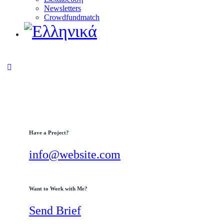
Newsletters
Crowdfundmatch
facebook-
linkedin
twitter-
1
x
Have a Project?
info@website.com
Want to Work with Me?
Send Brief