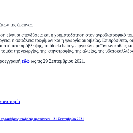
άτων της έρευνας
αση είναι οι επενδύσεις και η χρηματοδότηση στον αγροδιατροφικό τομ
γεια, η ασφάλεια τροφίμων και η γεωργία ακριβείας. Επιπρόσθετα, οι 
 συστήματα πρόβλεψης, το blockchain γεωργικών προϊόντων καθώς κα
τομέα της γεωργίας, της κτηνοτροφίας, της αλιείας, της υδατοκαλλιέργ
 προεγγραφή
εδώ
ως τις 29 Σεπτεμβρίου 2021.
καινοτομία
” προσκλήσεις υποβολής προτάσεων – 21 Σεπτεμβρίου 2021