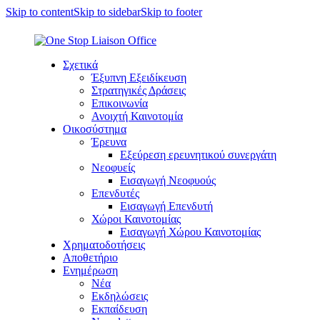
Skip to content
Skip to sidebar
Skip to footer
Σχετικά
Έξυπνη Εξειδίκευση
Στρατηγικές Δράσεις
Επικοινωνία
Ανοιχτή Καινοτομία
Οικοσύστημα
Έρευνα
Εξεύρεση ερευνητικού συνεργάτη
Νεοφυείς
Εισαγωγή Νεοφυούς
Επενδυτές
Εισαγωγή Επενδυτή
Χώροι Καινοτομίας
Εισαγωγή Χώρου Καινοτομίας
Χρηματοδοτήσεις
Αποθετήριο
Ενημέρωση
Νέα
Εκδηλώσεις
Εκπαίδευση