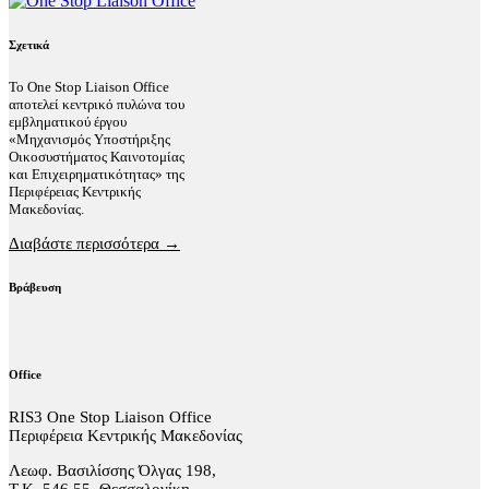
Σχετικά
Το One Stop Liaison Office
αποτελεί κεντρικό πυλώνα του
εμβληματικού έργου
«Μηχανισμός Υποστήριξης
Οικοσυστήματος Καινοτομίας
και Επιχειρηματικότητας» της
Περιφέρειας Κεντρικής
Μακεδονίας.
Διαβάστε περισσότερα →
Βράβευση
Office
RIS3 One Stop Liaison Office
Περιφέρεια Κεντρικής Μακεδονίας
Λεωφ. Βασιλίσσης Όλγας 198,
Τ.Κ. 546 55, Θεσσαλονίκη