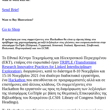
Send Brief
Want to Buy Illustrations?
Go to Shop
Η πρόκληση για τους συμμετέχοντες στο Hackathon θα είναι η εύρεση λύσης στο
πρόβλημα της χαρτογράφησης μεταξύ λεξιλογίων στις γλώσσες που εκπροσωπούνται στην
πλατφόρμα GoTiple (Ελληνικά, Γερμανικά, Ισπανικά, Ιταλικά, Κροατικά, Σλοβενικά,
Πολωνικά, Πορτογαλικά) και του LCSH.
Το Εθνικό Κέντρο Τεκμηρίωσης και Ηλεκτρονικού Περιεχομένου
(ΕΚΤ), εταίρος στο ευρωπαϊκό έργο
TRIPLE (Transforming
Research Innovative Practices for Linked Interdisciplinary
Exploration)
, διοργανώνει, κατά το διάστημα 8-10 Νοεμβρίου και
15-16 Νοεμβρίου 2021 ένα ιδιαίτερο διαδικτυακό εργαστήριο,
ένα
Hackathon
που απευθύνεται σε προγραμματιστές αλλά και σε
επιστήμονες από άλλους κλάδους. Οι συμμετέχοντες στο
Hackathon θα εργαστούν ως προς τη διαμόρφωση των λεξιλογίων
της πλατφόρμας GoTriple με βάση τις Θεματικές Επικεφαλίδες της
Βιβλιοθήκης του Κογκρέσου (LCSH: Library of Congress Subject
Headings).