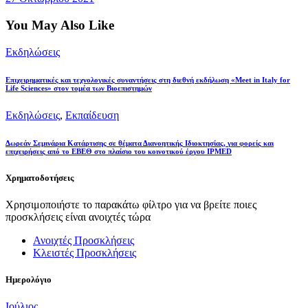
You May Also Like
Εκδηλώσεις
Επιχειρηματικές και τεχνολογικές συναντήσεις στη διεθνή εκδήλωση «Meet in Italy for
Life Sciences» στον τομέα των Βιοεπιστημών
Εκδηλώσεις
,
Εκπαίδευση
Δωρεάν Σεμινάρια Κατάρτισης σε θέματα Διανοητικής Ιδιοκτησίας, για φορείς και
επιχειρήσεις από το ΕΒΕΘ στο πλαίσιο του κοινοτικού έργου IPMED
Χρηματοδοτήσεις
Χρησιμοποιήστε το παρακάτω φίλτρο για να βρείτε ποιες
προσκλήσεις είναι ανοιχτές τώρα
Ανοιχτές Προσκλήσεις
Κλειστές Προσκλήσεις
Ημερολόγιο
Ιούλιος