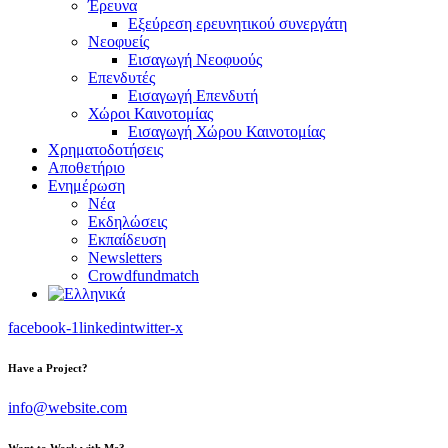
Έρευνα
Εξεύρεση ερευνητικού συνεργάτη
Νεοφυείς
Εισαγωγή Νεοφυούς
Επενδυτές
Εισαγωγή Επενδυτή
Χώροι Καινοτομίας
Εισαγωγή Χώρου Καινοτομίας
Χρηματοδοτήσεις
Αποθετήριο
Ενημέρωση
Νέα
Εκδηλώσεις
Εκπαίδευση
Newsletters
Crowdfundmatch
facebook-1
linkedin
twitter-x
Have a Project?
info@website.com
Want to Work with Me?