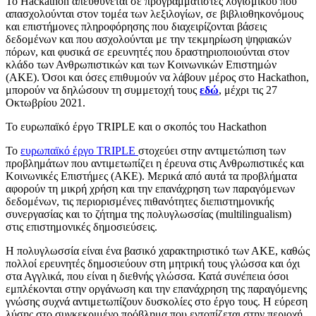
Το Hackathon απευθύνεται σε προγραμματιστές λογισμικού που
απασχολούνται στον τομέα των λεξιλογίων, σε βιβλιοθηκονόμους
και επιστήμονες πληροφόρησης που διαχειρίζονται βάσεις
δεδομένων και που ασχολούνται με την τεκμηρίωση ψηφιακών
πόρων, και φυσικά σε ερευνητές που δραστηριοποιούνται στον
κλάδο των Ανθρωπιστικών και των Κοινωνικών Επιστημών
(ΑΚΕ). Όσοι και όσες επιθυμούν να λάβουν μέρος στο Hackathon,
μπορούν να δηλώσουν τη συμμετοχή τους
εδώ
, μέχρι τις 27
Οκτωβρίου 2021.
Το ευρωπαϊκό έργο TRIPLE και ο σκοπός του Hackathon
Το
ευρωπαϊκό έργο TRIPLE
στοχεύει στην αντιμετώπιση των
προβλημάτων που αντιμετωπίζει η έρευνα στις Ανθρωπιστικές και
Κοινωνικές Επιστήμες (ΑΚΕ). Μερικά από αυτά τα προβλήματα
αφορούν τη μικρή χρήση και την επανάχρηση των παραγόμενων
δεδομένων, τις περιορισμένες πιθανότητες διεπιστημονικής
συνεργασίας και το ζήτημα της πολυγλωσσίας (multilingualism)
στις επιστημονικές δημοσιεύσεις.
Η πολυγλωσσία είναι ένα βασικό χαρακτηριστικό των ΑΚΕ, καθώς
πολλοί ερευνητές δημοσιεύουν στη μητρική τους γλώσσα και όχι
στα Αγγλικά, που είναι η διεθνής γλώσσα. Κατά συνέπεια όσοι
εμπλέκονται στην οργάνωση και την επανάχρηση της παραγόμενης
γνώσης συχνά αντιμετωπίζουν δυσκολίες στο έργο τους. Η εύρεση
λύσης στο συγκεκριμένο πρόβλημα που εντοπίζεται στην περιοχή