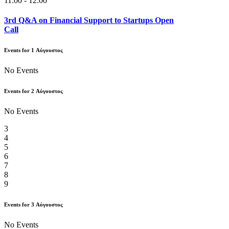
11:00 - 12:00
3rd Q&A on Financial Support to Startups Open
Call
Events for
1
Αύγουστος
No Events
Events for
2
Αύγουστος
No Events
3
4
5
6
7
8
9
Events for
3
Αύγουστος
No Events