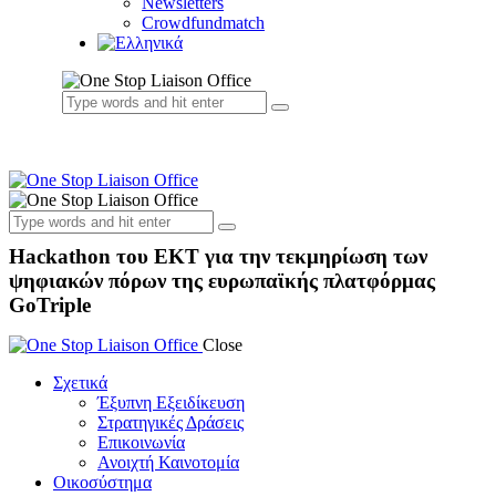
Newsletters
Crowdfundmatch
Hackathon του EKT για την τεκμηρίωση των
ψηφιακών πόρων της ευρωπαϊκής πλατφόρμας
GoTriple
Close
Σχετικά
Έξυπνη Εξειδίκευση
Στρατηγικές Δράσεις
Επικοινωνία
Ανοιχτή Καινοτομία
Οικοσύστημα