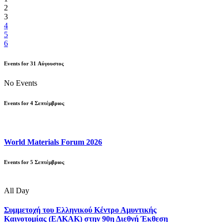
2
3
4
5
6
Events for
31
Αύγουστος
No Events
Events for
4
Σεπτέμβριος
World Materials Forum 2026
Events for
5
Σεπτέμβριος
All Day
Συμμετοχή του Ελληνικού Κέντρο Αμυντικής
Καινοτομίας (ΕΛΚΑΚ) στην 90η Διεθνή Έκθεση