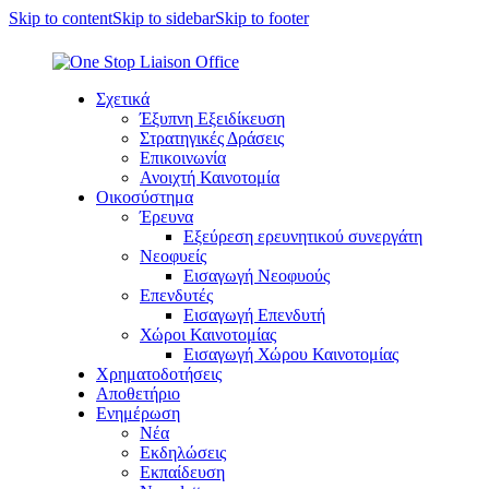
Skip to content
Skip to sidebar
Skip to footer
Σχετικά
Έξυπνη Εξειδίκευση
Στρατηγικές Δράσεις
Επικοινωνία
Ανοιχτή Καινοτομία
Οικοσύστημα
Έρευνα
Εξεύρεση ερευνητικού συνεργάτη
Νεοφυείς
Εισαγωγή Νεοφυούς
Επενδυτές
Εισαγωγή Επενδυτή
Χώροι Καινοτομίας
Εισαγωγή Χώρου Καινοτομίας
Χρηματοδοτήσεις
Αποθετήριο
Ενημέρωση
Νέα
Εκδηλώσεις
Εκπαίδευση