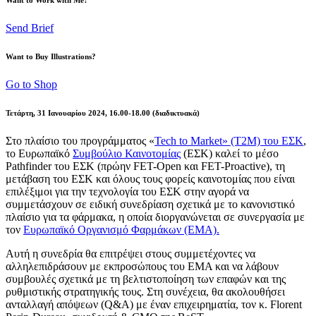
Send Brief
Want to Buy Illustrations?
Go to Shop
Τετάρτη, 31 Ιανουαρίου 2024, 16.00-18.00 (διαδικτυακά)
Στο πλαίσιο του προγράμματος «
Tech to Market» (T2M) του ΕΣΚ
,
το Ευρωπαϊκό
Συμβούλιο Καινοτομίας
(ΕΣΚ) καλεί το μέσο
Pathfinder του ΕΣΚ (πρώην FET-Open και FET-Proactive), τη
μετάβαση του ΕΣΚ και όλους τους φορείς καινοτομίας που είναι
επιλέξιμοι για την τεχνολογία του ΕΣΚ στην αγορά να
συμμετάσχουν σε ειδική συνεδρίαση σχετικά με το κανονιστικό
πλαίσιο για τα φάρμακα, η οποία διοργανώνεται σε συνεργασία με
τον
Ευρωπαϊκό Οργανισμό Φαρμάκων (EMA).
Αυτή η συνεδρία θα επιτρέψει στους συμμετέχοντες να
αλληλεπιδράσουν με εκπροσώπους του EMA και να λάβουν
συμβουλές σχετικά με τη βελτιστοποίηση των επαφών και της
ρυθμιστικής στρατηγικής τους. Στη συνέχεια, θα ακολουθήσει
ανταλλαγή απόψεων (Q&A) με έναν επιχειρηματία, τον κ. Florent