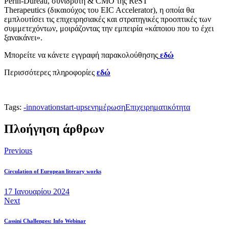
Perin-Dureau, συνιδρυτή & CMO της ReST
Therapeutics (δικαιούχος του EIC Accelerator), η οποία θα
εμπλουτίσει τις επιχειρησιακές και στρατηγικές προοπτικές των
συμμετεχόντων, μοιράζοντας την εμπειρία «κάποιου που το έχει
ξανακάνει».
Μπορείτε να κάνετε εγγραφή παρακολούθησης
εδώ
Περισσότερες πληροφορίες
εδώ
Tags:
-
innovation
start-ups
ενημέρωση
Επιχειρηματικότητα
Πλοήγηση άρθρων
Previous
Circulation of European literary works
17 Ιανουαρίου 2024
Next
Cassini Challenges: Info Webinar