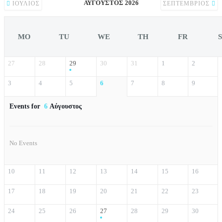
ΑΎΓΟΥΣΤΟΣ 2026
ΙΟΎΛΙΟΣ
ΣΕΠΤΈΜΒΡΙΟΣ
MO
TU
WE
TH
FR
27
28
29
30
31
1
2
3
4
5
6
7
8
9
Events for
6
Αύγουστος
No Events
10
11
12
13
14
15
16
17
18
19
20
21
22
23
24
25
26
27
28
29
30