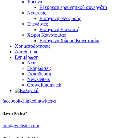
Έρευνα
Εξεύρεση ερευνητικού συνεργάτη
Νεοφυείς
Εισαγωγή Νεοφυούς
Επενδυτές
Εισαγωγή Επενδυτή
Χώροι Καινοτομίας
Εισαγωγή Χώρου Καινοτομίας
Χρηματοδοτήσεις
Αποθετήριο
Ενημέρωση
Νέα
Εκδηλώσεις
Εκπαίδευση
Newsletters
Crowdfundmatch
facebook-1
linkedin
twitter-x
Have a Project?
info@website.com
Want to Work with Me?